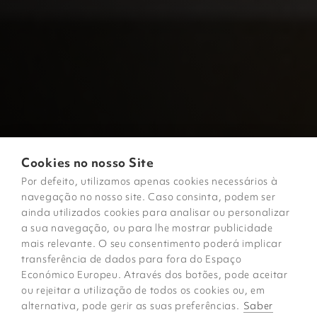
Cookies no nosso Site
Por defeito, utilizamos apenas cookies necessários à
navegação no nosso site. Caso consinta, podem ser
ainda utilizados cookies para analisar ou personalizar
a sua navegação, ou para lhe mostrar publicidade
mais relevante. O seu consentimento poderá implicar
transferência de dados para fora do Espaço
Económico Europeu. Através dos botões, pode aceitar
ou rejeitar a utilização de todos os cookies ou, em
alternativa, pode gerir as suas preferências.
Saber