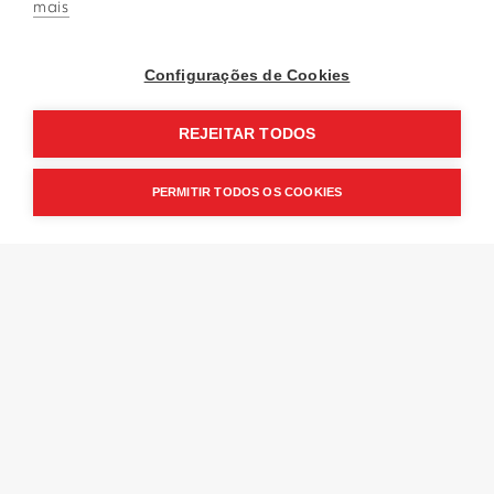
mais
BARISTA TRAINING
Configurações de Cookies
REJEITAR TODOS
PERMITIR TODOS OS COOKIES
Know CCC
The Centro de Ciência do Café (Coffee Science Center)