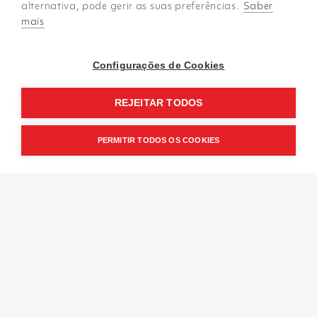
alternativa, pode gerir as suas preferências.
Saber
mais
FORMAÇÃO BARISTA
Configurações de Cookies
REJEITAR TODOS
PERMITIR TODOS OS COOKIES
Conheça
o CCC