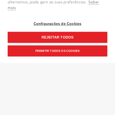
alternativa, pode gerir as suas preferências.
Saber
mais
FORMAÇÃO BARISTA
Configurações de Cookies
REJEITAR TODOS
PERMITIR TODOS OS COOKIES
Conheça
o CCC