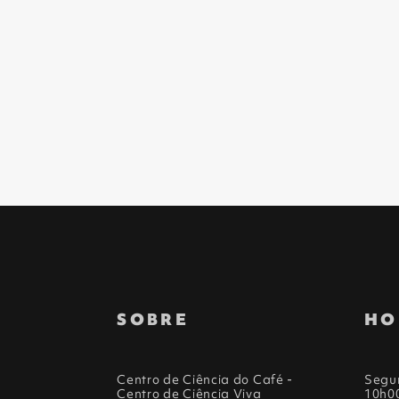
SOBRE
HO
Centro de Ciência do Café -
Segu
Centro de Ciência Viva
10h0