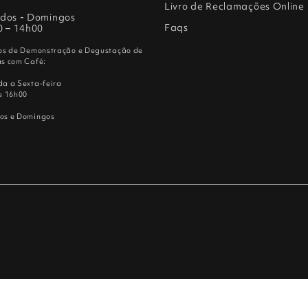
Livro de Reclamações Online
dos - Domingos
Faqs
0 – 14h00
os de Demonstração e Degustação de
s com Café:
a a Sexta-feira
e 16h00
os e Domingos