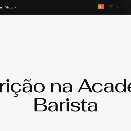
PT
er Mais
rição na Aca
Barista