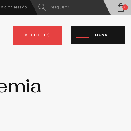
Iniciar sessão
0
BILHETES
MENU
demia