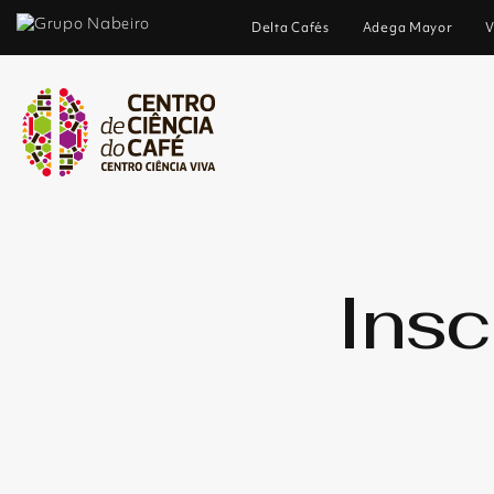
Delta Cafés
Adega Mayor
V
Insc