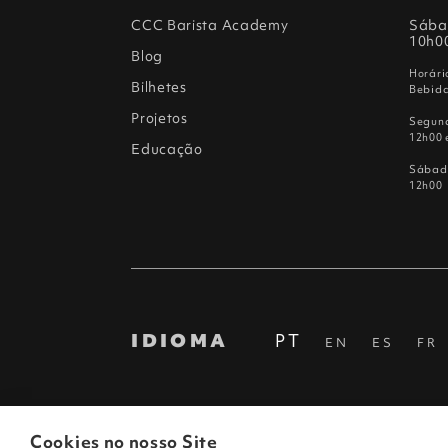
CCC Barista Academy
Sába
10h0
Blog
Horári
Bilhetes
Bebida
Projetos
Segund
12h00 
Educação
Sábad
12h00
IDIOMA
PT
EN
ES
FR
Cookies no nosso Site